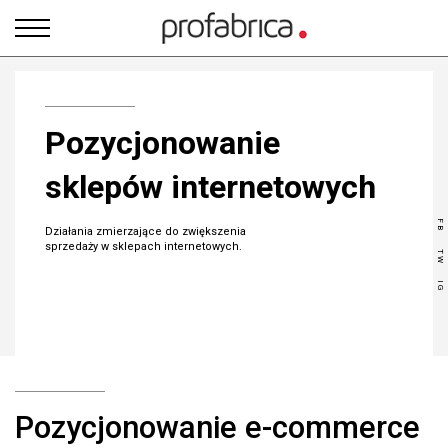
PROFABRICA:
NOWOCZESNE
SKLEPY
INTERNETOWE,
Pozycjonowanie
E-
COMMERCE
sklepów internetowych
FB
Działania zmierzające do zwiększenia
sprzedaży w sklepach internetowych.
TW
IG
Pozycjonowanie e-commerce